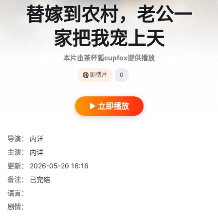
替嫁到农村，老公一
家把我宠上天
本片由茶杯狐cupfox提供播放
剧情片
0
立即播放
导演：
内详
主演：
内详
更新：
2026-05-20 16:16
备注：
已完结
语言：
剧情：