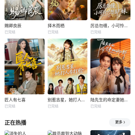
赐卿良辰
择木而栖
厉总勿缠，小可怜只想当厂妹
已完结
已完结
已完结
匠人有七喜
别惹吉星，她打人专打脸
陆先生的命定妻她飒又野
已完结
已完结
已完结
正在热播
更多