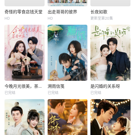
奇怪的零食店钱天堂
出走哥哥的彼界
长夜如歌
HD
HD
更新至第20集
今晚月光很美，茶香四溢
溯雨信笺
是闪婚的关系呀
已完结
已完结
已完结