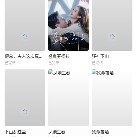
傅总，夫人这次真的死了
盛夏芬德拉
狂神下山
已完结
已完结
已完结
下山乱红尘
凤池生春
致命夜焰