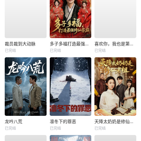
裁员裁到大动脉
多子多福打造最强修仙家族
喜欢你，我也是第一部
已完结
已完结
已完结
龙吟八荒
凛冬下的罪恶
天降太奶奶是修仙老祖
已完结
已完结
已完结