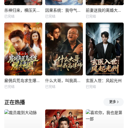
杀神归来，横压天下无敌
因果系统：我夺气运救苍生
前妻送我的离婚大礼包
已完结
已完结
已完结
雇佣兵荒岛求生爆火出圈第二季
什么大哥，叫我高律师
玄医入世：风起光州
已完结
已完结
已完结
正在热播
更多