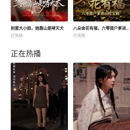
别惹大小姐，她靠山是哮天犬
八朵金花有福，六零猎户爹进山挖宝藏
已完结
已完结
正在热播