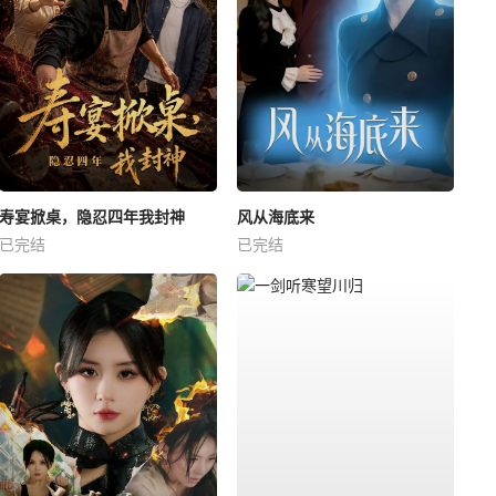
寿宴掀桌，隐忍四年我封神
风从海底来
已完结
已完结