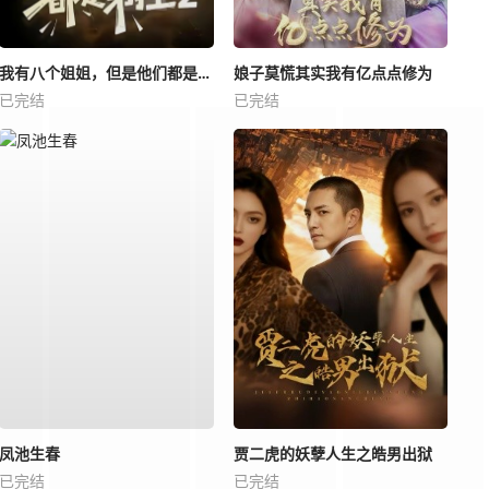
我有八个姐姐，但是他们都是弟控2
娘子莫慌其实我有亿点点修为
已完结
已完结
凤池生春
贾二虎的妖孽人生之皓男出狱
已完结
已完结