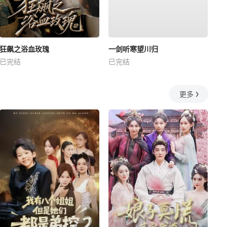
狂飙之浴血玫瑰
一剑听寒望川归
已完结
已完结
更多