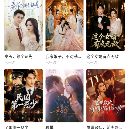
秦爷，领个证先
我家娘子，不对劲第四季
这个女婿有点无敌
已完结
已完结
已完结
民国第一惡少
移巢
蓄谋散伙，前夫哥对我怦然心动