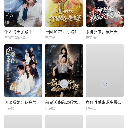
仆人的王子殿下
重回1977，打猎赶山娶老婆
杀神归来，横压天下无敌
更新至第06集
已完结
已完结
因果系统：我夺气运救苍生
前妻送我的离婚大礼包
雇佣兵荒岛求生爆火出圈第二季
已完结
已完结
已完结