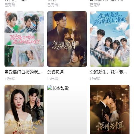
已完结
已完结
已完结
民政局门口捡的老公身份藏不住了
怎误风月
全班差生，托举我上清北
已完结
已完结
已完结