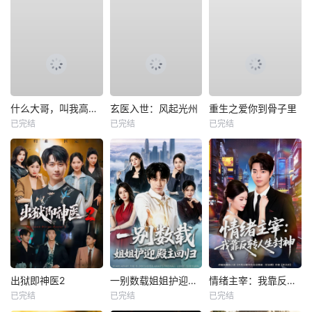
什么大哥，叫我高律师
玄医入世：风起光州
重生之爱你到骨子里
已完结
已完结
已完结
出狱即神医2
一别数载姐姐护迎殿主回归
情绪主宰：我靠反转人生封神
已完结
已完结
已完结