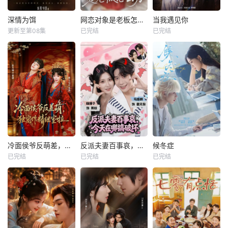
深情为饵
网恋对象是老板怎么办
当我遇见你
更新至第08集
已完结
已完结
冷面侯爷反萌差，独宠作精继室啦
反派夫妻百事哀，今天在哪搞破坏
候冬症
已完结
已完结
已完结