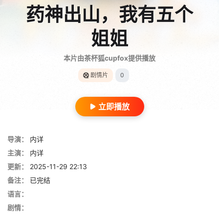
药神出山，我有五个
姐姐
本片由茶杯狐cupfox提供播放
剧情片
0
立即播放
导演：
内详
主演：
内详
更新：
2025-11-29 22:13
备注：
已完结
语言：
剧情：