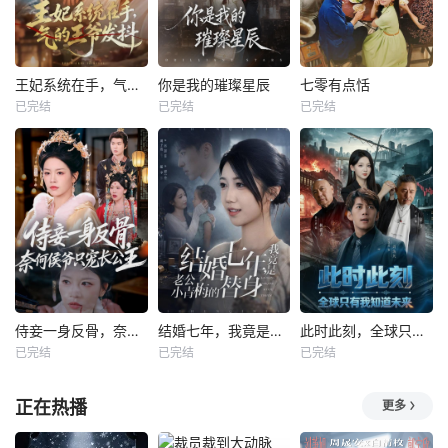
王妃系统在手，气的王爷发抖
你是我的璀璨星辰
七零有点恬
已完结
已完结
已完结
侍妾一身反骨，奈何侯爷只宠长公主
结婚七年，我竟是老公小青梅的替身
此时此刻，全球只有我知道未来
已完结
已完结
已完结
正在热播
更多