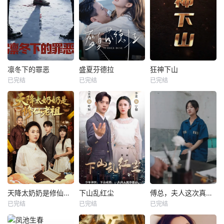
凛冬下的罪恶
盛夏芬德拉
狂神下山
已完结
已完结
已完结
天降太奶奶是修仙老祖
下山乱红尘
傅总，夫人这次真的死了
已完结
已完结
已完结