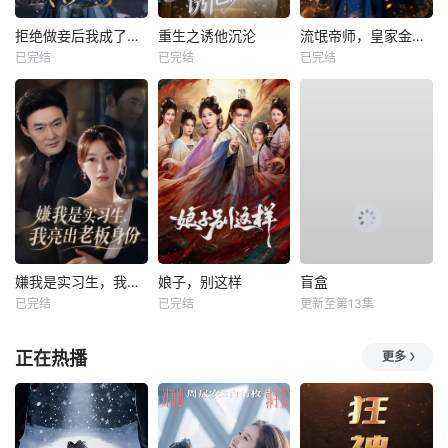
拒绝做妾后我成了太子侧妃
重生之诱他沉沦
流氓帝师，皇家金牌县令
已完结
已完结
已完结
嫌我是实习生，我亮出老板身份
娘子，别这样
盲盒
已完结
已完结
更新至第13集
正在热播
更多