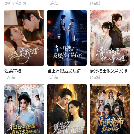
更新至第01集
已完结
已完结
温柔狩猎
当上月嫂后发现孩子是我的
清冷权臣他又争又抢
已完结
已完结
已完结