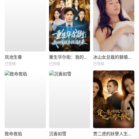
凤池生春
重生华尔街：我的情报系统通未来
冰山女总裁的替婚兵王
已完结
已完结
已完结
致命夜焰
沉香如雪
贾二虎的妖孽人生之皓男出狱