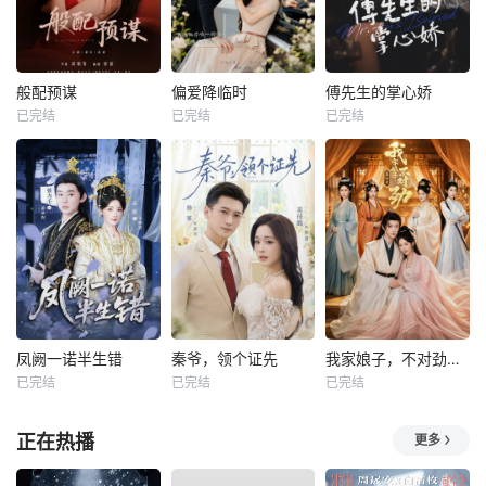
般配预谋
偏爱降临时
傅先生的掌心娇
已完结
已完结
已完结
凤阙一诺半生错
秦爷，领个证先
我家娘子，不对劲第四季
已完结
已完结
已完结
正在热播
更多