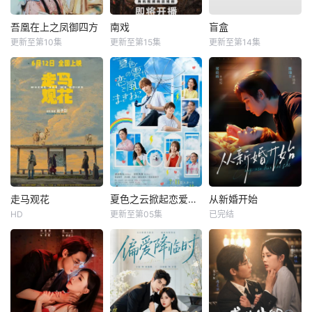
吾凰在上之凤御四方
南戏
盲盒
更新至第10集
更新至第15集
更新至第14集
走马观花
夏色之云掀起恋爱与风暴
从新婚开始
HD
更新至第05集
已完结