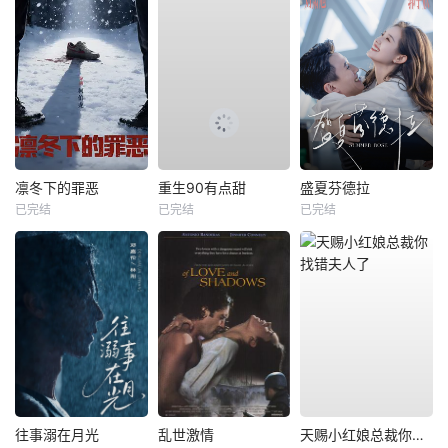
凛冬下的罪恶
重生90有点甜
盛夏芬德拉
已完结
已完结
已完结
往事溺在月光
乱世激情
天赐小红娘总裁你找错夫人了