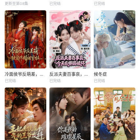
更新至第08集
已完结
已完结
冷面侯爷反萌差，独宠作精继室啦
反派夫妻百事哀，今天在哪搞破坏
候冬症
已完结
已完结
已完结