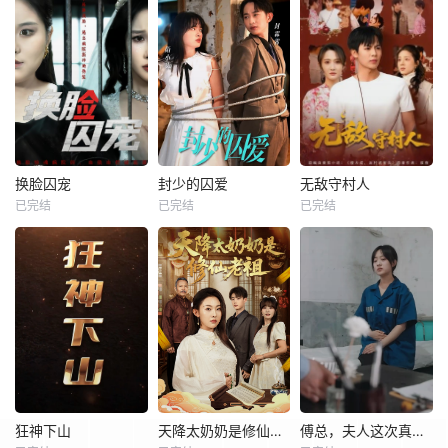
换脸囚宠
封少的囚爱
无敌守村人
已完结
已完结
已完结
狂神下山
天降太奶奶是修仙老祖
傅总，夫人这次真的死了