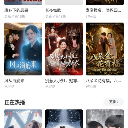
凛冬下的罪恶
长夜如歌
寿宴掀桌，隐忍四年我封神
更新至第16集
更新至第18集
已完结
风从海底来
别惹大小姐，她靠山是哮天犬
八朵金花有福，六零猎户爹进山挖宝藏
已完结
已完结
已完结
正在热播
更多