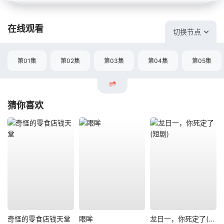
在线观看
切换节点
第01集
第02集
第03集
第04集
第05集
猜你喜欢
奇怪的零食店钱天堂
眼眸
龙日一，你死定了(短剧)