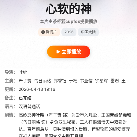
心软的神
本片由茶杯狐cupfox提供播放
剧情片
2026
中国大陆
立即播放
导演：
叶统
主演：
严子贤
乌日丽格
郭馨钰
于杨
书亚信
钟星辉
雷澍
王艺博
更新：
2026-04-13 19:16
备注：
已完结
语言：
汉语普通话
剧情：
高岭恶神叶昭（严子贤 饰）为爱堕入凡尘，王国帝姬楚羲和
（乌日丽格 饰）身负双生秘密，二人在恨海情天中双强对
抗。百年前后从一见钟情到恨入骨髓，跨越轮回的纯爱博弈
在神人痴缠、家国大义中撕开真相。