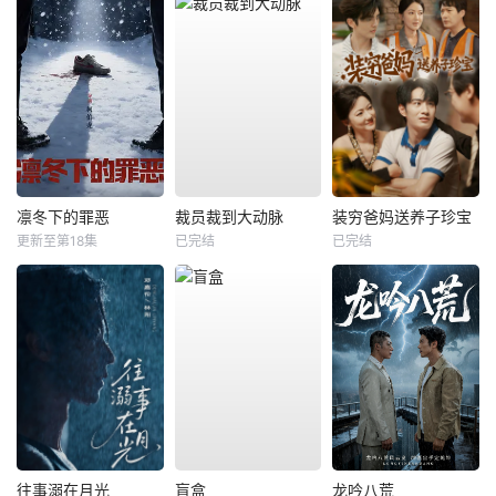
凛冬下的罪恶
裁员裁到大动脉
装穷爸妈送养子珍宝
更新至第18集
已完结
已完结
往事溺在月光
盲盒
龙吟八荒