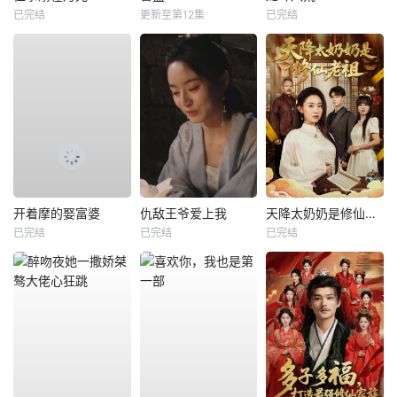
已完结
更新至第12集
已完结
开着摩的娶富婆
仇敌王爷爱上我
天降太奶奶是修仙老祖
已完结
已完结
已完结