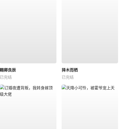
赐卿良辰
择木而栖
已完结
已完结