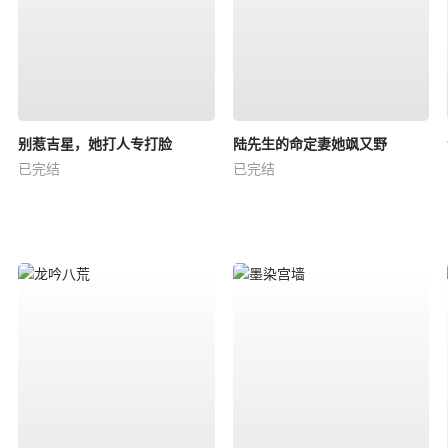
别惹吉星，她打人专打脸
陆先生的命定妻她飒又野
已完结
已完结