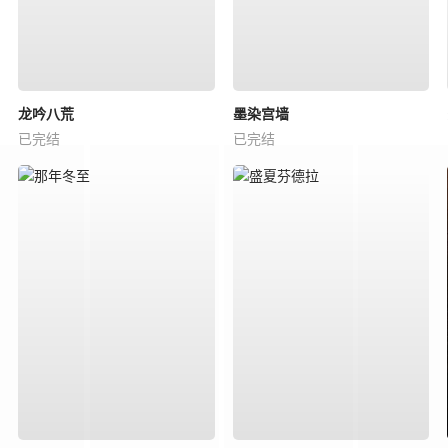
龙吟八荒
墨染宫墙
已完结
已完结