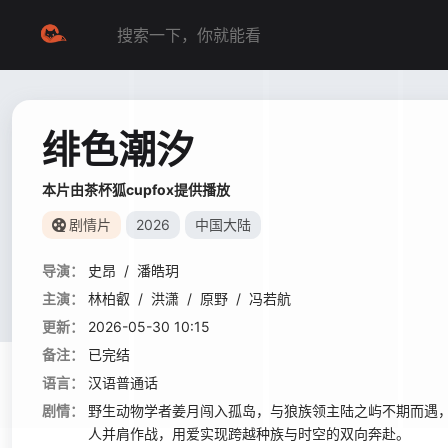
绯色潮汐
本片由茶杯狐cupfox提供播放
剧情片
2026
中国大陆
导演：
史昂
/
潘皓玥
主演：
林柏叡
/
洪潇
/
原野
/
冯若航
更新：
2026-05-30 10:15
备注：
已完结
语言：
汉语普通话
剧情：
野生动物学者姜月闯入孤岛，与狼族领主陆之屿不期而遇，
人并肩作战，用爱实现跨越种族与时空的双向奔赴。