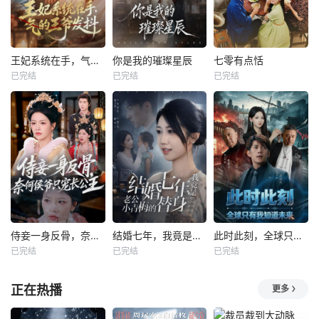
王妃系统在手，气的王爷发抖
你是我的璀璨星辰
七零有点恬
已完结
已完结
已完结
侍妾一身反骨，奈何侯爷只宠长公主
结婚七年，我竟是老公小青梅的替身
此时此刻，全球只有我知道未来
已完结
已完结
已完结
正在热播
更多