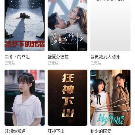
凛冬下的罪恶
盛夏芬德拉
裁员裁到大动脉
已完结
已完结
已完结
好想你知道
狂神下山
封少的囚爱