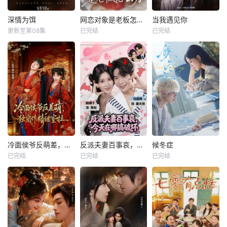
深情为饵
网恋对象是老板怎么办
当我遇见你
更新至第08集
已完结
已完结
冷面侯爷反萌差，独宠作精继室啦
反派夫妻百事哀，今天在哪搞破坏
候冬症
已完结
已完结
已完结