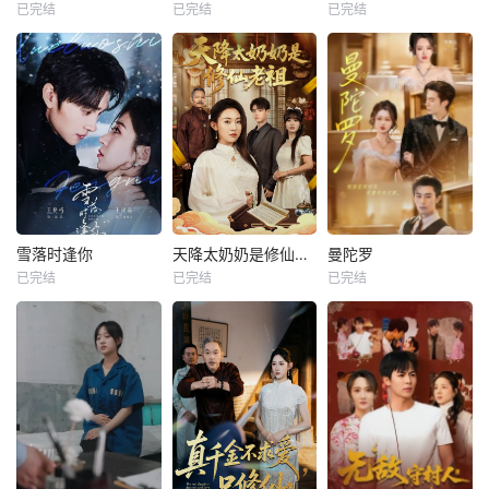
已完结
已完结
已完结
雪落时逢你
天降太奶奶是修仙老祖
曼陀罗
已完结
已完结
已完结