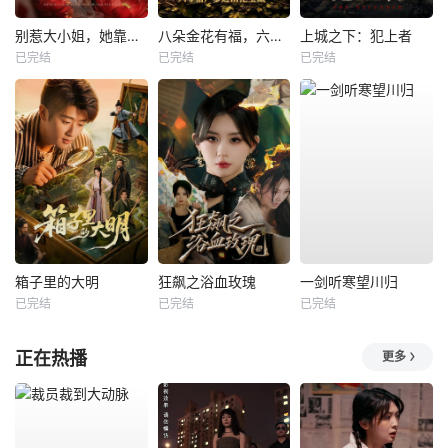
别惹大小姐，她靠山是哮天犬
八朵金花有福，六零猎户爹进山挖宝藏
上城之下：犯上者
已完结
已完结
已完结
箱子里的大明
狂飙之浴血玫瑰
一剑听寒望川归
已完结
已完结
已完结
正在热播
更多