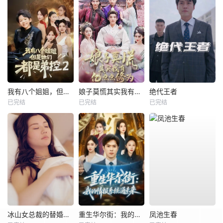
我有八个姐姐，但是他们都是弟控2
娘子莫慌其实我有亿点点修为
绝代王者
已完结
已完结
已完结
冰山女总裁的替婚兵王
重生华尔街：我的情报系统通未来
凤池生春