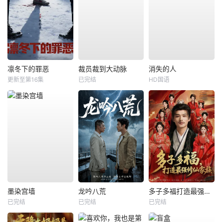
凛冬下的罪恶
裁员裁到大动脉
消失的人
更新至第16集
已完结
HD国语
墨染宫墙
龙吟八荒
多子多福打造最强修仙家族
已完结
已完结
已完结