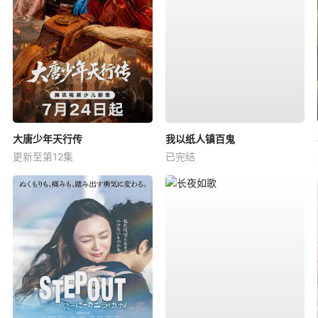
大唐少年天行传
我以纸人镇百鬼
更新至第12集
已完结