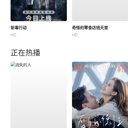
斩毒行动
奇怪的零食店钱天堂
HD
HD
正在热播