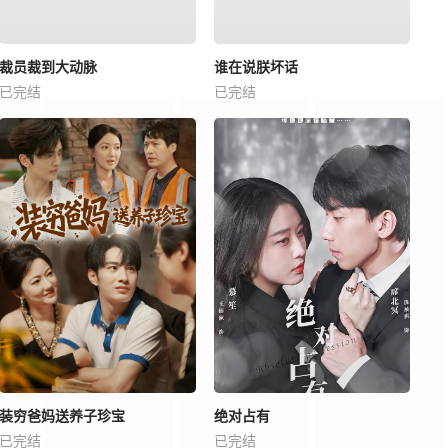
裁员裁到大动脉
谁在说朕坏话
已完结
已完结
装穷爸妈送养子珍宝
绝对占有
已完结
已完结