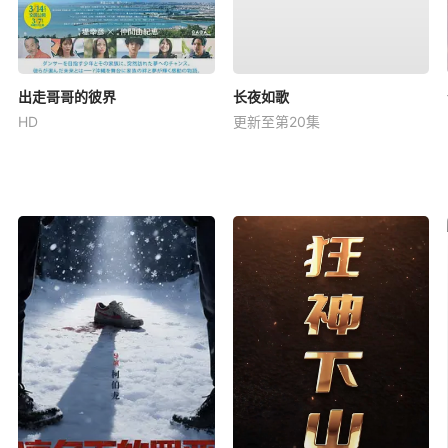
出走哥哥的彼界
长夜如歌
HD
更新至第20集