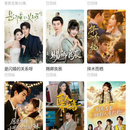
更新至第20集
已完结
已完结
是闪婚的关系呀
赐卿良辰
择木而栖
已完结
已完结
已完结