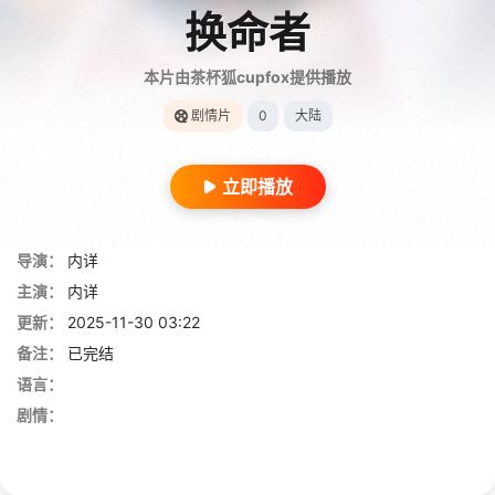
换命者
本片由茶杯狐cupfox提供播放
剧情片
0
大陆
立即播放
导演：
内详
主演：
内详
更新：
2025-11-30 03:22
备注：
已完结
语言：
剧情：