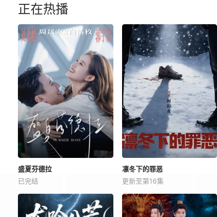
正在热播
盛夏芬德拉
凛冬下的罪恶
已完结
更新至第16集