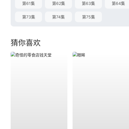
第61集
第62集
第63集
第64集
第73集
第74集
第75集
猜你喜欢