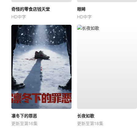
奇怪的零食店钱天堂
眼眸
HD中字
HD中字
凛冬下的罪恶
长夜如歌
更新至第16集
更新至第18集