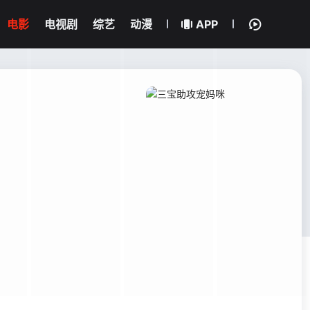
电影
电视剧
综艺
动漫
APP