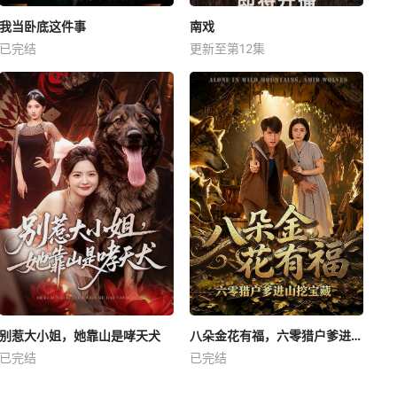
我当卧底这件事
南戏
已完结
更新至第12集
别惹大小姐，她靠山是哮天犬
八朵金花有福，六零猎户爹进山挖宝藏
已完结
已完结