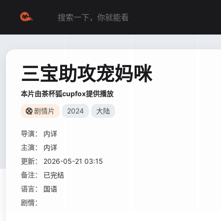
三宝助攻宠妈咪
本片由茶杯狐cupfox提供播放
剧情片
2024
大陆
导演：
内详
主演：
内详
更新：
2026-05-21 03:15
备注：
已完结
语言：
国语
剧情：