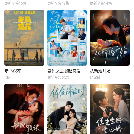
更新至第10集
更新至第15集
更新至第14集
走马观花
夏色之云掀起恋爱与风暴
从新婚开始
HD
更新至第05集
已完结