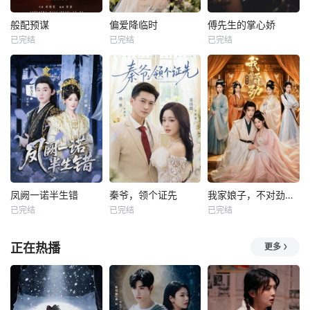
般配预谋
偏爱降临时
傅先生的掌心娇
已完结
已完结
已完结
凤阙一诺半生错
秦爷，领个证先
我家娘子，不对劲第四季
已完结
已完结
已完结
正在热播
更多