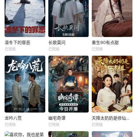
凛冬下的罪恶
长歌莫问
重生90有点甜
已完结
已完结
已完结
龙吟八荒
幽宅奇谭
天降太奶奶是修仙老祖
已完结
已完结
已完结