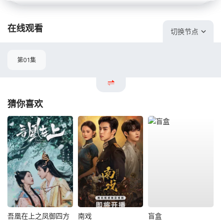
在线观看
切换节点
第01集
猜你喜欢
吾凰在上之凤御四方
南戏
盲盒