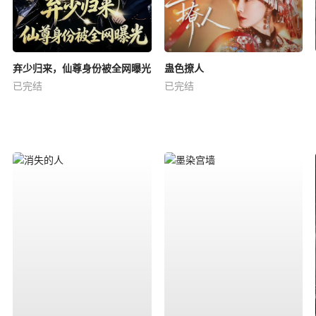
弃少归来，仙尊身份被全网曝光
蛊色撩人
已完结
已完结