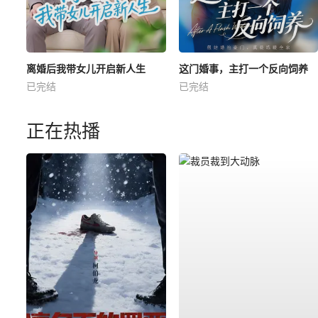
离婚后我带女儿开启新人生
这门婚事，主打一个反向饲养
已完结
已完结
正在热播