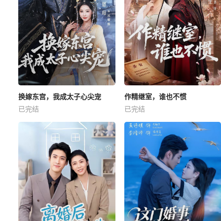
换嫁东宫，我成太子心尖宠
作精继室，谁也不惯
已完结
已完结